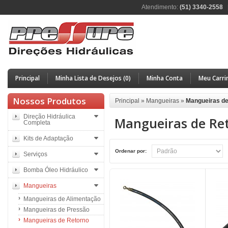
Atendimento:
(51) 3340-2558
Principal
Minha Lista de Desejos (0)
Minha Conta
Meu Carri
Nossos Produtos
Principal
»
Mangueiras
»
Mangueiras de
Direção Hidráulica
Mangueiras de Re
Completa
Kits de Adaptação
Ordenar por:
Serviços
Bomba Óleo Hidráulico
Mangueiras
Mangueiras de Alimentação
Mangueiras de Pressão
Mangueiras de Retorno