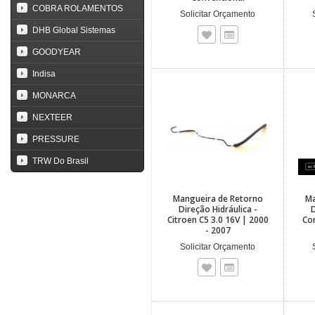
COBRA ROLAMENTOS
Solicitar Orçamento
DHB Global Sistemas
GOODYEAR
Indisa
MONARCA
NEXTEER
PRESSURE
TRW Do Brasil
Mangueira de Retorno
Ma
Direção Hidráulica -
D
Citroen C5 3.0 16V | 2000
Cor
- 2007
Solicitar Orçamento