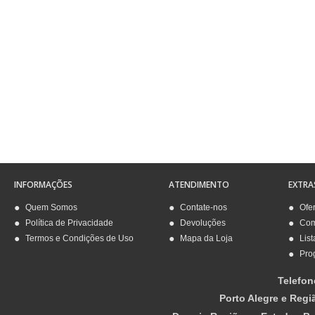
INFORMAÇÕES
ATENDIMENTO
EXTRA
Quem Somos
Contate-nos
Ofe
Política de Privacidade
Devoluções
Com
Termos e Condições de Uso
Mapa da Loja
List
Pro
Telefon
Porto Alegre e Regi