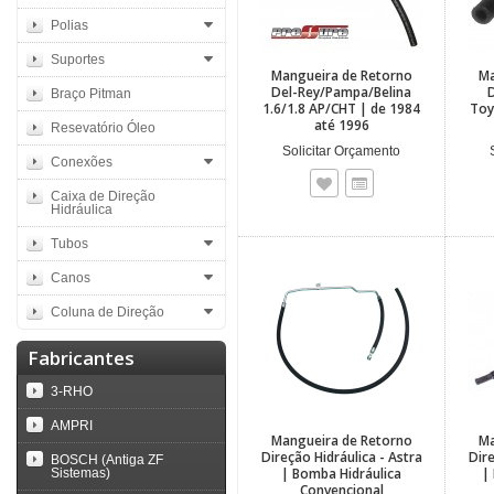
Polias
Suportes
Mangueira de Retorno
Ma
Del-Rey/Pampa/Belina
D
Braço Pitman
1.6/1.8 AP/CHT | de 1984
Toy
até 1996
Resevatório Óleo
Solicitar Orçamento
Conexões
Caixa de Direção
Hidráulica
Tubos
Canos
Coluna de Direção
Fabricantes
3-RHO
AMPRI
Mangueira de Retorno
Ma
Direção Hidráulica - Astra
Dire
BOSCH (Antiga ZF
| Bomba Hidráulica
|
Sistemas)
Convencional