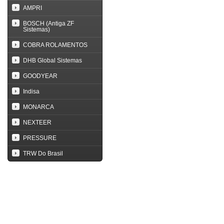
AMPRI
BOSCH (Antiga ZF
Sistemas)
COBRA ROLAMENTOS
DHB Global Sistemas
GOODYEAR
Indisa
MONARCA
NEXTEER
PRESSURE
TRW Do Brasil