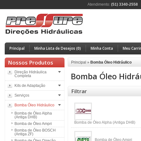
Atendimento:
(51) 3340-2558
Principal
Minha Lista de Desejos (0)
Minha Conta
Meu Carri
Nossos Produtos
Principal
»
Bomba Óleo Hidráulico
Direção Hidráulica
Bomba Óleo Hidrá
Completa
Kits de Adaptação
Filtrar
Serviços
Bomba Óleo Hidráulico
Bomba de Óleo Alpha
(Antiga DHB)
Bomba de Óleo Alpha (Antiga DHB)
Bomba de Óleo Ampri
Bomba de Óleo BOSCH
(Antiga ZF)
Bomba de Óleo Ampri
Bomba de Óleo Direção