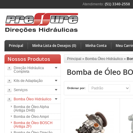
Atendimento:
(51) 3340-2558
Principal
Minha Lista de Desejos (0)
Minha Conta
Meu Carri
Nossos Produtos
Principal
»
Bomba Óleo Hidráulico
»
Bom
Direção Hidráulica
Bomba de Óleo BO
Completa
Kits de Adaptação
Ordenar por:
Serviços
Bomba Óleo Hidráulico
Bomba de Óleo Alpha
(Antiga DHB)
Bomba de Óleo Ampri
Bomba de Óleo BOSCH
(Antiga ZF)
Bomba de Óleo Direção