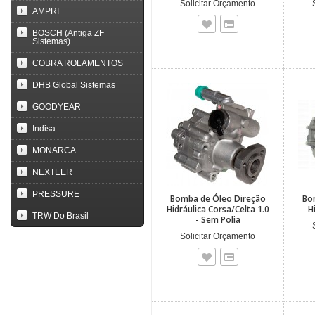
Solicitar Orçamento
AMPRI
BOSCH (Antiga ZF
Sistemas)
COBRA ROLAMENTOS
DHB Global Sistemas
GOODYEAR
Indisa
MONARCA
NEXTEER
PRESSURE
Bomba de Óleo Direção
Bo
Hidráulica Corsa/Celta 1.0
H
TRW Do Brasil
- Sem Polia
Solicitar Orçamento