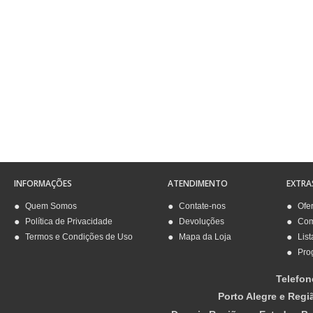
INFORMAÇÕES
ATENDIMENTO
EXTRA
Quem Somos
Contate-nos
Ofe
Política de Privacidade
Devoluções
Com
Termos e Condições de Uso
Mapa da Loja
List
Pro
Telefon
Porto Alegre e Regi