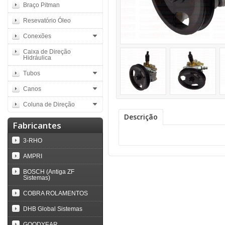
Braço Pitman
Resevatório Óleo
Conexões
Caixa de Direção
Hidráulica
Tubos
Canos
Coluna de Direção
Descrição
Fabricantes
3-RHO
AMPRI
BOSCH (Antiga ZF
Sistemas)
COBRA ROLAMENTOS
DHB Global Sistemas
GOODYEAR