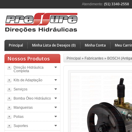
Atendimento:
(51) 3340-2558
Principal
Minha Lista de Desejos (0)
Minha Conta
Meu Carri
Nossos Produtos
Principal
»
Fabricantes
»
BOSCH (Antiga
Direção Hidráulica
Completa
Kits de Adaptação
Serviços
Bomba Óleo Hidráulico
Mangueiras
Polias
Suportes