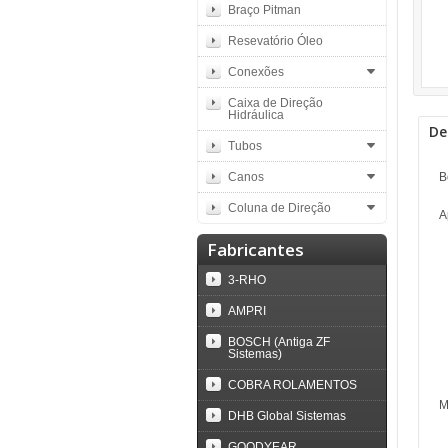
Braço Pitman
Resevatório Óleo
Conexões
Caixa de Direção
Hidráulica
De
Tubos
Canos
B
Coluna de Direção
A
Fabricantes
3-RHO
AMPRI
BOSCH (Antiga ZF
Sistemas)
COBRA ROLAMENTOS
M
DHB Global Sistemas
GOODYEAR