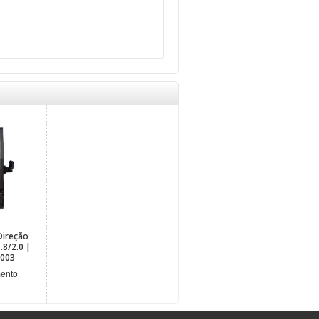
Direção
.8/2.0 |
2003
mento