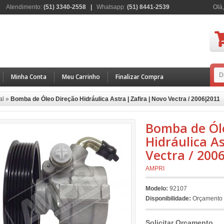
Atendimento:
(51) 3340-2558 |
Whatsapp
:
(51) 8441-2539
Olá,
Minha Conta
Meu Carrinho
Finalizar Compra
al
»
Bomba de Óleo Direção Hidráulica Astra | Zafira | Novo Vectra / 2006|2011
Bomba de Ól
Hidráulica As
Vectra / 200
AMPRI
Modelo:
92107
Disponibilidade:
Orçamento
Solicitar Orçamento