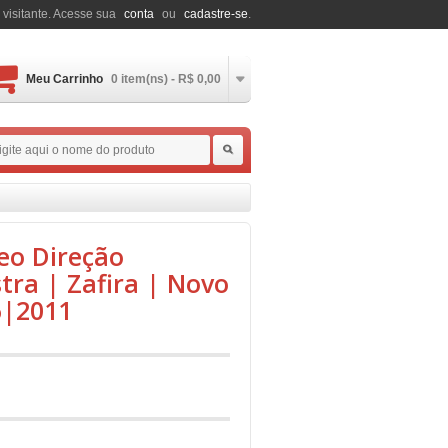
 visitante. Acesse sua
conta
ou
cadastre-se
.
Meu Carrinho
0 item(ns) - R$ 0,00
eo Direção
tra | Zafira | Novo
6|2011