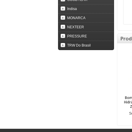
Indisa
MONARCA
NEXTEER
PRESSURE
Prod
TRW Do Brasil
Bom
Hidrá
Z
S