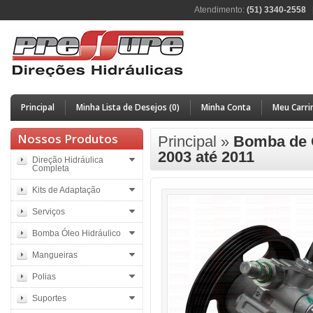
Atendimento:
(51) 3340-2558
Principal
Minha Lista de Desejos (0)
Minha Conta
Meu Carri
Nossos Produtos
Principal
»
Bomba de Ó
2003 até 2011
Direção Hidráulica
Completa
Kits de Adaptação
Serviços
Bomba Óleo Hidráulico
Mangueiras
Polias
Suportes