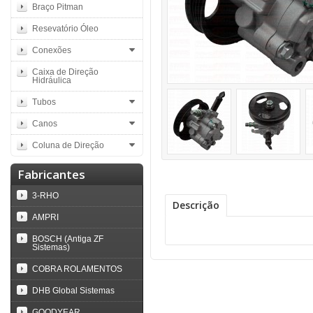
Braço Pitman
Resevatório Óleo
Conexões
Caixa de Direção
Hidráulica
Tubos
Canos
Coluna de Direção
Fabricantes
3-RHO
Descrição
AMPRI
BOSCH (Antiga ZF
Sistemas)
COBRA ROLAMENTOS
DHB Global Sistemas
GOODYEAR