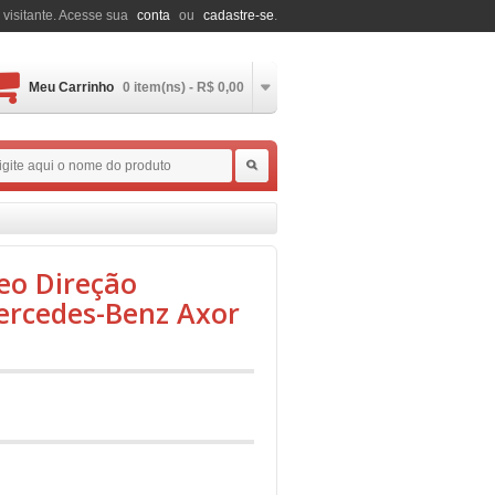
 visitante. Acesse sua
conta
ou
cadastre-se
.
Meu Carrinho
0 item(ns) - R$ 0,00
eo Direção
ercedes-Benz Axor