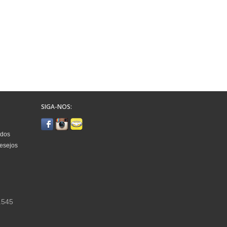
SIGA-NOS:
idos
Desejos
.545