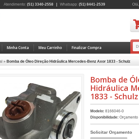
Atendimento:
(51) 3340-2558 |
Whatsapp
:
(51) 8441-2539
Olá,
Minha Conta
Meu Carrinho
Finalizar Compra
al
»
Bomba de Óleo Direção Hidráulica Mercedes-Benz Axor 1833 - Schulz
Bomba de Ól
Hidráulica M
1833 - Schulz
Modelo:
8166046-0
Disponibilidade:
Orçamento
Solicitar Orçamento