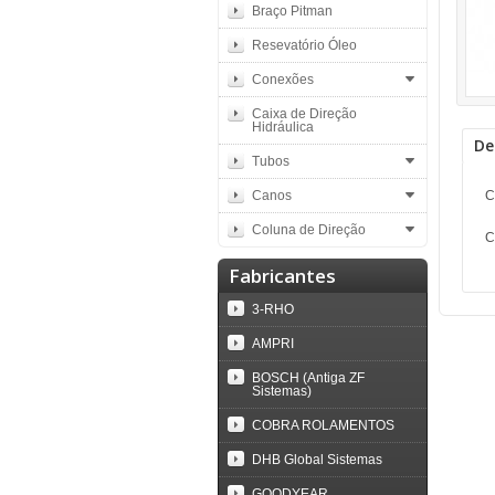
Braço Pitman
Resevatório Óleo
Conexões
Caixa de Direção
Hidráulica
De
Tubos
Canos
C
Coluna de Direção
C
Fabricantes
3-RHO
AMPRI
BOSCH (Antiga ZF
Sistemas)
COBRA ROLAMENTOS
DHB Global Sistemas
GOODYEAR