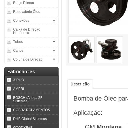
Braço Pitman
Resevatório Óleo
Conexões
Caixa de Direção
Hidráulica
Tubos
Canos
Coluna de Direção
Fabricantes
3-RHO
Descrição
AMPRI
Bomba de Óleo para
BOSCH (Antiga ZF
Sistemas)
COBRA ROLAMENTOS
Aplicação:
DHB Global Sistemas
GM
Montana
|
GOODYEAR