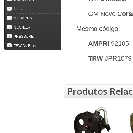
Indisa
GM Novo
Cor
MONARCA
Mesmo código:
NEXTEER
PRESSURE
AMPRI
92105
TRW Do Brasil
TRW
JPR1079
Produtos Rela