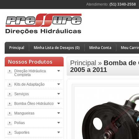
Atendimento:
(51) 3340-2558
Principal
Minha Lista de Desejos (0)
Minha Conta
Meu Carri
Nossos Produtos
Principal
»
Bomba de Ó
2005 a 2011
Direção Hidráulica
Completa
Kits de Adaptação
Serviços
Bomba Óleo Hidráulico
Mangueiras
Polias
Suportes