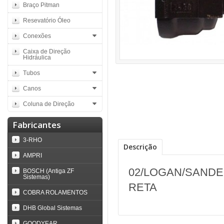
Braço Pitman
Resevatório Óleo
Conexões
Caixa de Direção
Hidráulica
Tubos
Canos
Coluna de Direção
Fabricantes
3-RHO
Descrição
AMPRI
02/LOGAN/SANDER
BOSCH (Antiga ZF
Sistemas)
RETA
COBRA ROLAMENTOS
DHB Global Sistemas
GOODYEAR