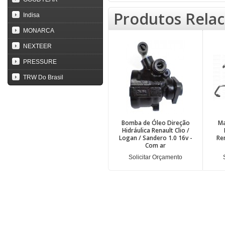
Produtos Rela
Indisa
MONARCA
NEXTEER
PRESSURE
TRW Do Brasil
Bomba de Óleo Direção
Ma
Hidráulica Renault Clio /
Logan / Sandero 1.0 16v -
Re
Com ar
Solicitar Orçamento