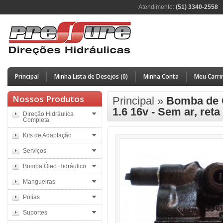
Atendimento:
(51) 3340-2558
Principal
Minha Lista de Desejos (0)
Minha Conta
Meu Carri
Nossos Produtos
Principal
»
Bomba de 
1.6 16v - Sem ar, reta
Direção Hidráulica
Completa
Kits de Adaptação
Serviços
Bomba Óleo Hidráulico
Mangueiras
Polias
Suportes