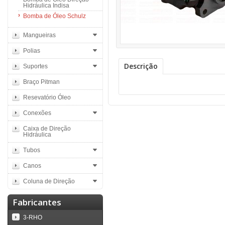
Hidráulica Indisa
Bomba de Óleo Schulz
Mangueiras
Polias
Descrição
Suportes
Braço Pitman
Resevatório Óleo
Conexões
Caixa de Direção
Hidráulica
Tubos
Canos
Coluna de Direção
Fabricantes
3-RHO