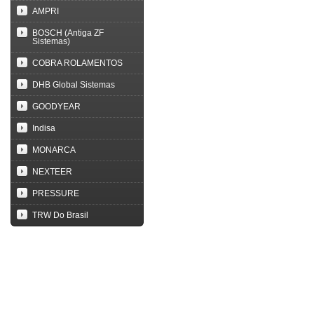
AMPRI
BOSCH (Antiga ZF
Sistemas)
COBRA ROLAMENTOS
DHB Global Sistemas
GOODYEAR
Indisa
MONARCA
NEXTEER
PRESSURE
TRW Do Brasil