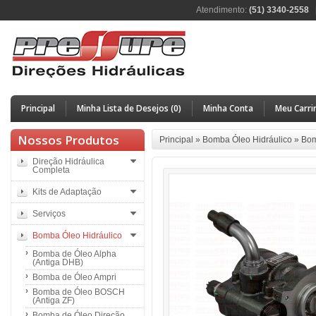
Atendimento:
(51) 3340-2558
Principal
Minha Lista de Desejos (0)
Minha Conta
Meu Carri
Nossos Produtos
Principal
»
Bomba Óleo Hidráulico
»
Bom
Direção Hidráulica
Completa
Kits de Adaptação
Serviços
Bomba Óleo Hidráulico
Bomba de Óleo Alpha
(Antiga DHB)
Bomba de Óleo Ampri
Bomba de Óleo BOSCH
(Antiga ZF)
Bomba de Óleo Direção