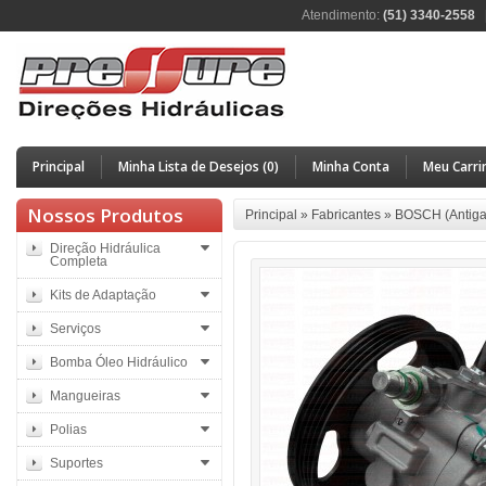
Atendimento:
(51) 3340-2558
Principal
Minha Lista de Desejos (0)
Minha Conta
Meu Carri
Nossos Produtos
Principal
»
Fabricantes
»
BOSCH (Antiga
Direção Hidráulica
Completa
Kits de Adaptação
Serviços
Bomba Óleo Hidráulico
Mangueiras
Polias
Suportes