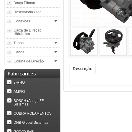
Braço Pitman
Resevatório Óleo
Conexões
Caixa de Direção
Hidráulica
Tubos
Canos
Coluna de Direção
Descrição
Fabricantes
3-RHO
AMPRI
BOSCH (Antiga ZF
Sistemas)
COBRA ROLAMENTOS
DHB Global Sistemas
GOODYEAR