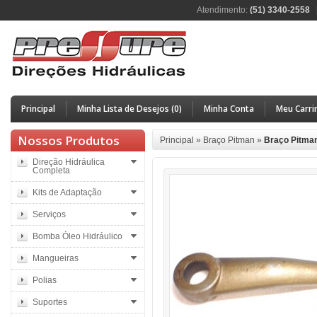
Atendimento:
(51) 3340-2558
Principal
Minha Lista de Desejos (0)
Minha Conta
Meu Carri
Nossos Produtos
Principal
»
Braço Pitman
»
Braço Pitman 
Direção Hidráulica
Completa
Kits de Adaptação
Serviços
Bomba Óleo Hidráulico
Mangueiras
Polias
Suportes