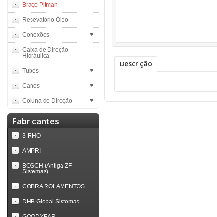
Braço Pitman
Resevatório Óleo
Conexões
Caixa de Direção
Hidráulica
Descrição
Tubos
Canos
Coluna de Direção
Fabricantes
3-RHO
AMPRI
BOSCH (Antiga ZF
Sistemas)
COBRA ROLAMENTOS
DHB Global Sistemas
GOODYEAR