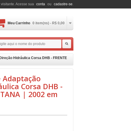
 visitante. Acesse sua
conta
ou
cadastre-se
.
Meu Carrinho
0 item(ns) - R$ 0,00
 Direção Hidráulica Corsa DHB - FRENTE
de Adaptação
áulica Corsa DHB -
TANA | 2002 em