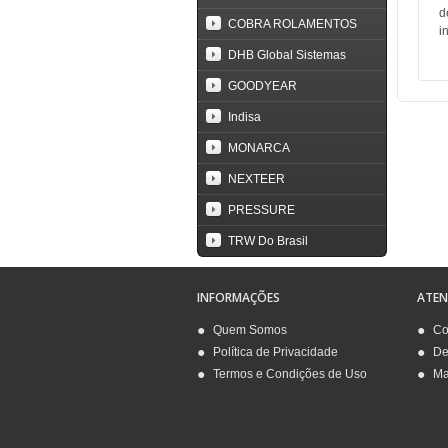
d
COBRA ROLAMENTOS
i
DHB Global Sistemas
GOODYEAR
Indisa
MONARCA
NEXTEER
PRESSURE
TRW Do Brasil
INFORMAÇÕES
ATE
Quem Somos
Co
Política de Privacidade
De
Termos e Condições de Uso
Ma