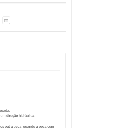
quada.
em direção hidráulica.
emos outra peça, quando a peça com