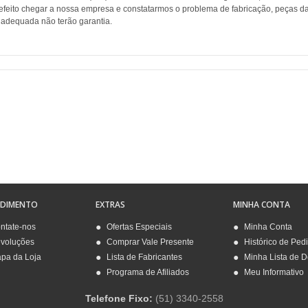
efeito chegar a nossa empresa e constatarmos o problema de fabricação, peças da
nadequada não terão garantia.
NDIMENTO
EXTRAS
MINHA CONTA
ntate-nos
Ofertas Especiais
Minha Conta
voluções
Comprar Vale Presente
Histórico de Ped
pa da Loja
Lista de Fabricantes
Minha Lista de 
Programa de Afiliados
Meu Informativo
Telefone Fixo:
(51) 3340-2558