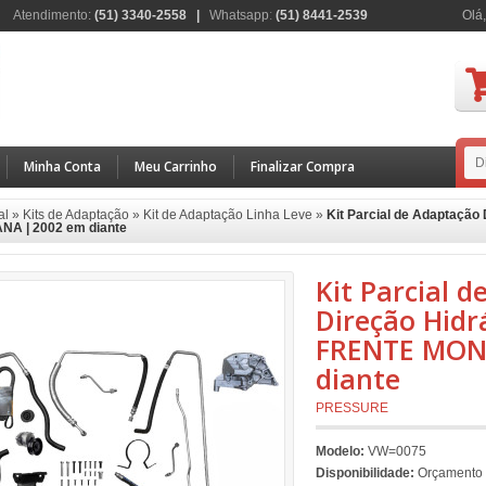
Atendimento:
(51) 3340-2558 |
Whatsapp
:
(51) 8441-2539
Olá,
Minha Conta
Meu Carrinho
Finalizar Compra
al
»
Kits de Adaptação
»
Kit de Adaptação Linha Leve
»
Kit Parcial de Adaptação
A | 2002 em diante
Kit Parcial 
Direção Hidr
FRENTE MON
diante
PRESSURE
Modelo:
VW=0075
Disponibilidade:
Orçamento