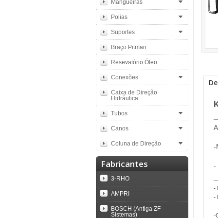
Mangueiras
Polias
Suportes
Braço Pitman
Resevatório Óleo
Conexões
De
Caixa de Direção
Hidráulica
K
Tubos
A
Canos
Coluna de Direção
-
Fabricantes
-
3-RHO
-
AMPRI
-
BOSCH (Antiga ZF
Sistemas)
-