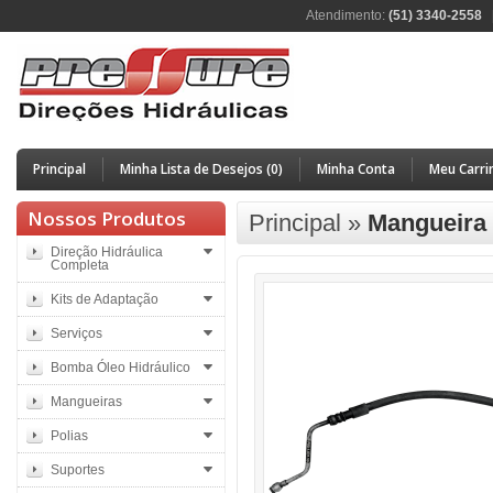
Atendimento:
(51) 3340-2558
Principal
Minha Lista de Desejos (0)
Minha Conta
Meu Carri
Nossos Produtos
Principal
»
Mangueira 
Direção Hidráulica
Completa
Kits de Adaptação
Serviços
Bomba Óleo Hidráulico
Mangueiras
Polias
Suportes