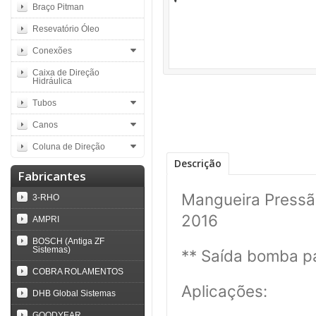
Braço Pitman
Resevatório Óleo
Conexões
Caixa de Direção
Hidráulica
Tubos
Canos
Coluna de Direção
Descrição
Fabricantes
Mangueira Pressã
3-RHO
2016
AMPRI
BOSCH (Antiga ZF
Sistemas)
** Saída bomba pa
COBRA ROLAMENTOS
Aplicações:
DHB Global Sistemas
GOODYEAR