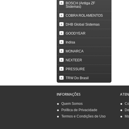
BOSCH (Antiga ZF
Sistemas)
COBRA ROLAMENTOS
DHB Global Sistemas
GOODYEAR
Indisa
MONARCA
NEXTEER
PRESSURE
TRW Do Brasil
INFORMAÇÕES
ATE
Quem Somos
Co
Política de Privacidade
De
Termos e Condições de Uso
Ma