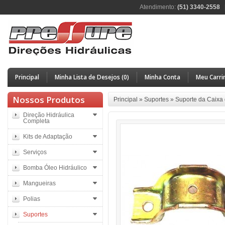
Atendimento:
(51) 3340-2558
Principal
Minha Lista de Desejos (0)
Minha Conta
Meu Carri
Nossos Produtos
Principal
»
Suportes
»
Suporte da Caixa
Direção Hidráulica
Completa
Kits de Adaptação
Serviços
Bomba Óleo Hidráulico
Mangueiras
Polias
Suportes