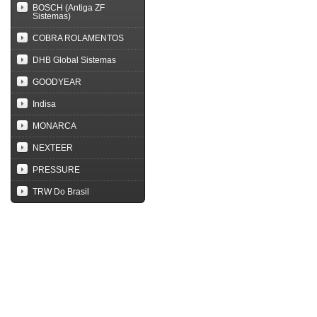
BOSCH (Antiga ZF
Sistemas)
COBRA ROLAMENTOS
DHB Global Sistemas
GOODYEAR
Indisa
MONARCA
NEXTEER
PRESSURE
TRW Do Brasil