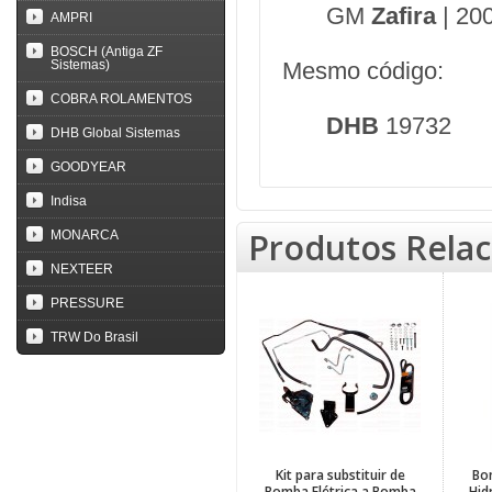
GM
Zafira
| 20
AMPRI
BOSCH (Antiga ZF
Sistemas)
Mesmo código:
COBRA ROLAMENTOS
DHB
19732
DHB Global Sistemas
GOODYEAR
Indisa
Produtos Rela
MONARCA
NEXTEER
PRESSURE
TRW Do Brasil
Kit para substituir de
Bo
Bomba Elétrica a Bomba
Hid