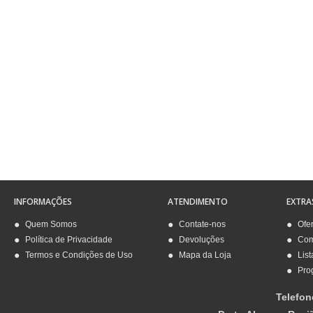
INFORMAÇÕES
ATENDIMENTO
EXTRA
Quem Somos
Contate-nos
Ofe
Política de Privacidade
Devoluções
Com
Termos e Condições de Uso
Mapa da Loja
List
Pro
Telefon