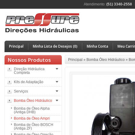
Atendimento:
(51) 3340-2558
Principal
Minha Lista de Desejos (0)
Minha Conta
Meu Carri
Nossos Produtos
Principal
»
Bomba Óleo Hidráulico
»
Bom
Direção Hidráulica
Completa
Kits de Adaptação
Serviços
Bomba Óleo Hidráulico
Bomba de Óleo Alpha
(Antiga DHB)
Bomba de Óleo Ampri
Bomba de Óleo BOSCH
(Antiga ZF)
Bomba de Óleo Direção