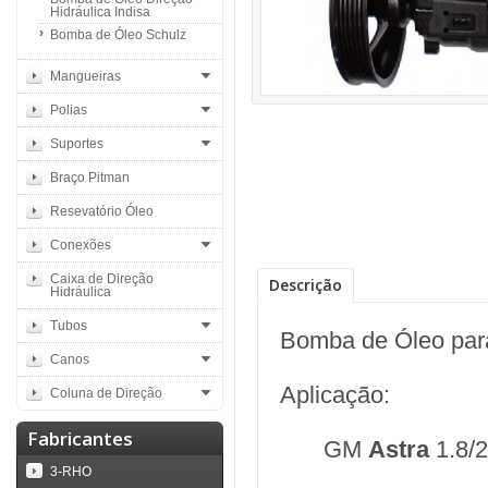
Hidráulica Indisa
Bomba de Óleo Schulz
Mangueiras
Polias
Suportes
Braço Pitman
Resevatório Óleo
Conexões
Caixa de Direção
Descrição
Hidráulica
Tubos
Bomba de Óleo para
Canos
Aplicação:
Coluna de Direção
Fabricantes
GM
Astra
1.8/
3-RHO